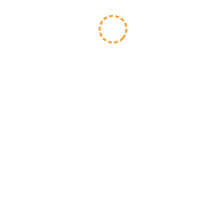
te laten reinigen? Neem vandaag nog contact
met ons op en ontdek hoe Tiger Team uw
bedrijf kan ontzorgen.
🚀 Vraag informatie aan